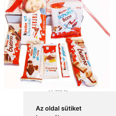
11 720 Ft
Ajándékküldés most>>>
Az oldal sütiket
Milka hegy