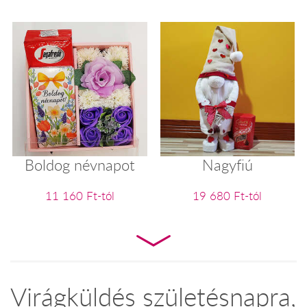
Boldog névnapot
Nagyfiú
11 160 Ft-tól
19 680 Ft-tól
Virágküldés születésnapra,