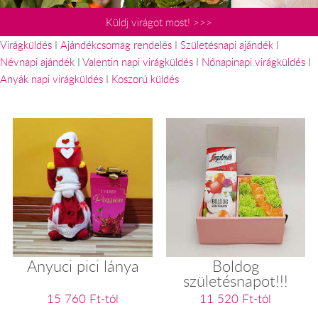
Küldj virágot most! >>>
Virágküldés
I
Ajándékcsomag rendelés
I
Születésnapi ajándék
I
Névnapi ajándék
I
Valentin napi virágküldés
I
Nőnapinapi virágküldés
I
Anyák napi virágküldés
I
Koszorú küldés
Anyuci pici lánya
Boldog
születésnapot!!!
15 760 Ft-tól
11 520 Ft-tól