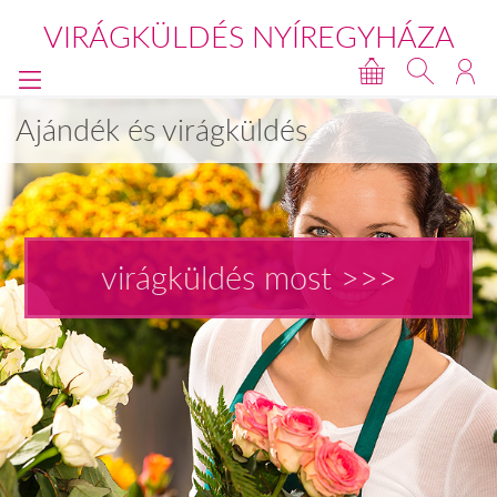
VIRÁGKÜLDÉS NYÍREGYHÁZA
Ajándék és virágküldés
virágküldés most >>>