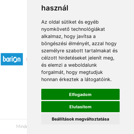
használ
1
2
3
...
20
21
→
Az oldal sütiket és egyéb
nyomkövető technológiákat
alkalmaz, hogy javítsa a
böngészési élményét, azzal hogy
Elfogadott fizetési módok
személyre szabott tartalmakat és
célzott hirdetéseket jelenít meg,
és elemzi a weboldalunk
forgalmát, hogy megtudjuk
honnan érkeztek a látogatóink.
Á.SZ.F.
Elfogadom
Impresszum
Elutasítom
Adatkezelési tájékoztató
Beállítások megváltoztatása
Minden jog fenntartva © 2026 |
+36 20 488-8362
|
www.viragkuldesnyiregyhaza.hu