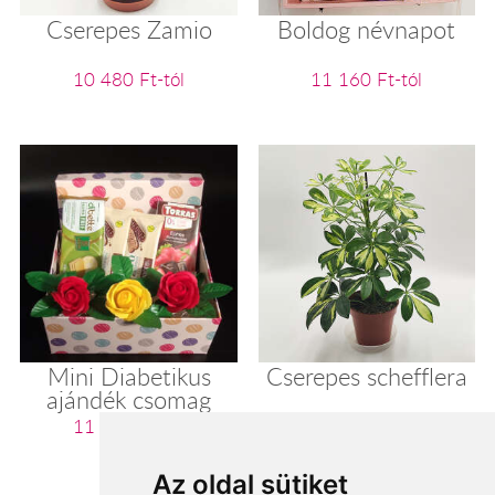
Cserepes Zamio
Boldog névnapot
10 480 Ft-tól
11 160 Ft-tól
Mini Diabetikus
Cserepes schefflera
ajándék csomag
11 200 Ft-tól
11 280 Ft-tól
Az oldal sütiket