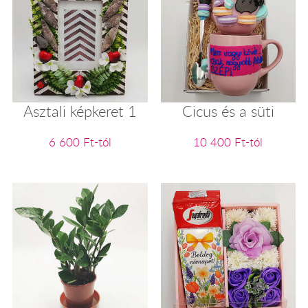
Asztali képkeret 1
Cicus és a süti
6 600 Ft-tól
10 400 Ft-tól