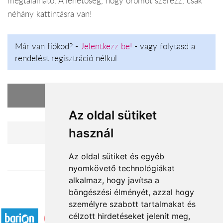
megtalálható. A lehetőség, hogy örömöt szerezz, csak
néhány kattintásra van!
Már van fiókod? -
Jelentkezz be!
- vagy folytasd a
rendelést regisztráció nélkül.
A kosarad üres
Az oldal sütiket
használ
Vásárlás folytatása
Az oldal sütiket és egyéb
nyomkövető technológiákat
alkalmaz, hogy javítsa a
böngészési élményét, azzal hogy
Elfogadott fizetési módok
személyre szabott tartalmakat és
célzott hirdetéseket jelenít meg,