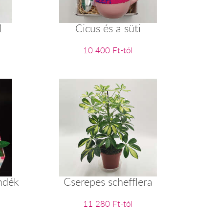
1
Cicus és a süti
10 400 Ft-tól
ndék
Cserepes schefflera
11 280 Ft-tól