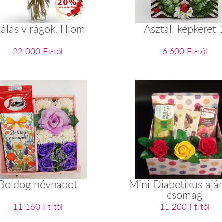
álas virágok: liliom
Asztali képkeret 
22 000 Ft-tól
6 600 Ft-tól
Boldog névnapot
Mini Diabetikus ajá
csomag
11 160 Ft-tól
11 200 Ft-tól