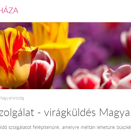
HÁZA
 Magyarország
zolgálat - virágküldés Magya
üldő szolgálatot felépítenünk, amelyre méltán lehetünk büszké