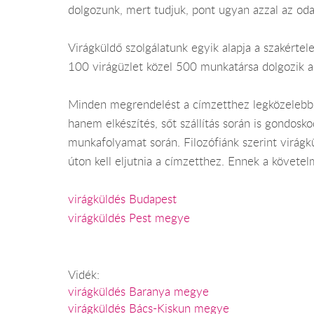
dolgozunk, mert tudjuk, pont ugyan azzal az od
Virágküldő szolgálatunk egyik alapja a szakértel
100 virágüzlet közel 500 munkatársa dolgozik a 
Minden megrendelést a címzetthez legközelebbi v
hanem elkészítés, sőt szállítás során is gondosk
munkafolyamat során. Filozófiánk szerint virágk
úton kell eljutnia a címzetthez. Ennek a követ
virágküldés Budapest
virágküldés Pest megye
Vidék:
virágküldés Baranya megye
virágküldés Bács-Kiskun megye