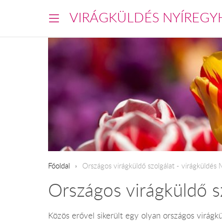
VIRÁGKÜLDÉS NYÍREGY
Főoldal
Országos virágküldő szolgálat - virágküldés
Országos virágküldő s
Közös erővel sikerült egy olyan országos virágk