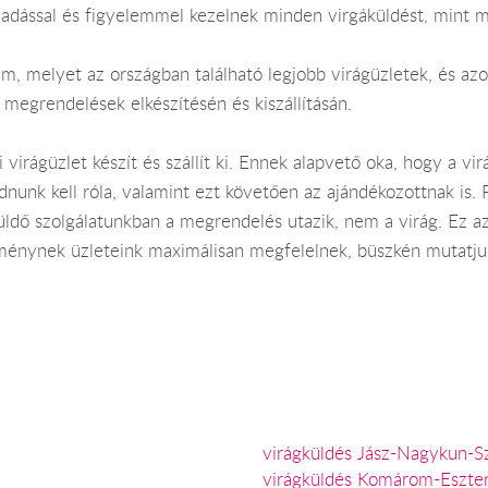
aadással és figyelemmel kezelnek minden virgáküldést, mint 
em, melyet az országban található legjobb virágüzletek, és az
megrendelések elkészítésén és kiszállításán.
irágüzlet készít és szállít ki. Ennek alapvető oka, hogy a vi
odnunk kell róla, valamint ezt követően az ajándékozottnak is
üldő szolgálatunkban a megrendelés utazik, nem a virág. Ez azt
elménynek üzleteink maximálisan megfelelnek, büszkén mutatju
virágküldés Jász-Nagykun-
virágküldés Komárom-Eszt