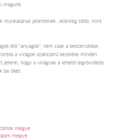
mi magunk.
ok munkatársai jelentenek. Jelenleg több, mint
rágok élő "anyagok", nem csak a beszerzéskor,
. Fontos a virágok szakszerű kezelése minden
 jelenti, hogy a virágnak a lehető legrövidebb
k be őket.
Szolnok megye
ergom megye