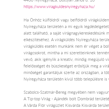
4400 Nyíregyháza, Bottyán János u. 10
https://www.viragkuldesnyiregyhaza.hu/
Ha Önhöz külföldről vagy belföldről virágküldemé
Nyíregyháza területén a mi egyik legdédelgetet
alatt található, a saját virágnagykereskedésünk m
elkészítéséhez. A virágküldés Nyíregyháza terü
virágküldés esetén munkánk nem ér véget a bolt 
virágcsokrot, mintha a mi szeretteinknek tennén
vevő, akik igénylik a kreatív, mindig megújuló vi
felelősséget és büszkeséget erősítjük meg a virá
minőséget garantáljuk szerte az országban, a t
Nyíregyháza területén kívül több településre is vá
Szabolcs-Szatmár-Bereg megyében nem vagyun
A Tip-top Virág - Ajándék bolt Dombrád terület
A Várda Flör virágüzlet Kisvárda Kisvárda terüle