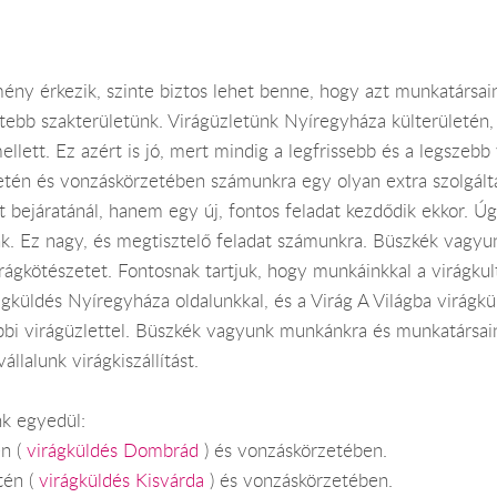
ny érkezik, szinte biztos lehet benne, hogy azt munkatársaink
tebb szakterületünk. Virágüzletünk Nyíregyháza külterületén
ellett. Ez azért is jó, mert mindig a legfrissebb és a legszebb
letén és vonzáskörzetében számunkra egy olyan extra szolgált
bejáratánál, hanem egy új, fontos feladat kezdődik ekkor. Úgy
k. Ez nagy, és megtisztelő feladat számunkra. Büszkék vagyun
rágkötészetet. Fontosnak tartjuk, hogy munkáinkkal a virágkultú
gküldés Nyíregyháza oldalunkkal, és a Virág A Világba virágkü
öbbi virágüzlettel. Büszkék vagyunk munkánkra és munkatársai
llalunk virágkiszállítást.
k egyedül:
én (
virágküldés Dombrád
) és vonzáskörzetében.
tén (
virágküldés Kisvárda
) és vonzáskörzetében.