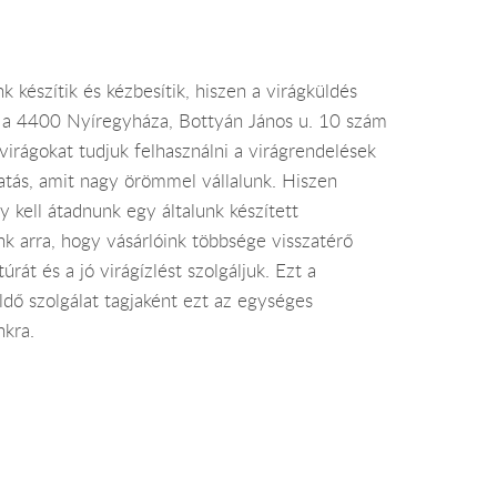
 készítik és kézbesítik, hiszen a virágküldés
, a 4400 Nyíregyháza, Bottyán János u. 10 szám
 virágokat tudjuk felhasználni a virágrendelések
atás, amit nagy örömmel vállalunk. Hiszen
 kell átadnunk egy általunk készített
k arra, hogy vásárlóink többsége visszatérő
rát és a jó virágízlést szolgáljuk. Ezt a
ldő szolgálat tagjaként ezt az egységes
nkra.