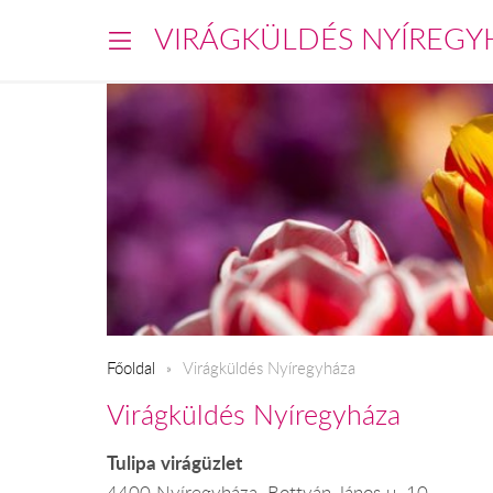
VIRÁGKÜLDÉS NYÍREGY
Főoldal
Virágküldés Nyíregyháza
Virágküldés Nyíregyháza
Tulipa virágüzlet