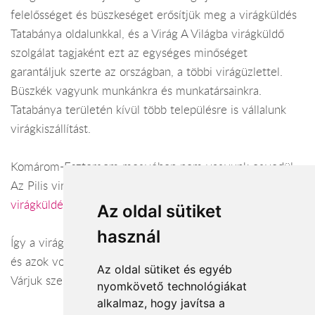
felelősséget és büszkeséget erősítjük meg a virágküldés
Tatabánya oldalunkkal, és a Virág A Világba virágküldő
szolgálat tagjaként ezt az egységes minőséget
garantáljuk szerte az országban, a többi virágüzlettel.
Büszkék vagyunk munkánkra és munkatársainkra.
Tatabánya területén kívül több településre is vállalunk
virágkiszállítást.
Komárom-Esztergom megyében nem vagyunk egyedül:
Az Pilis virága virágüzlet Esztergom területén (
virágküldés Esztergom
) és vonzáskörzetében.
Az oldal sütiket
használ
Így a virágküldés Komárom-Esztergom megye városaiban
és azok vonzáskörzetében is gond nélkül megoldható.
Az oldal sütiket és egyéb
Várjuk szeretettel webáruházunkban!
nyomkövető technológiákat
alkalmaz, hogy javítsa a