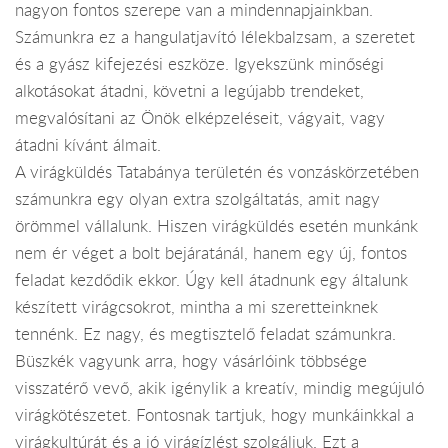
nagyon fontos szerepe van a mindennapjainkban.
Számunkra ez a hangulatjavító lélekbalzsam, a szeretet
és a gyász kifejezési eszköze. Igyekszünk minőségi
alkotásokat átadni, követni a legújabb trendeket,
megvalósítani az Önök elképzeléseit, vágyait, vagy
átadni kívánt álmait.
A virágküldés Tatabánya területén és vonzáskörzetében
számunkra egy olyan extra szolgáltatás, amit nagy
örömmel vállalunk. Hiszen virágküldés esetén munkánk
nem ér véget a bolt bejáratánál, hanem egy új, fontos
feladat kezdődik ekkor. Úgy kell átadnunk egy általunk
készített virágcsokrot, mintha a mi szeretteinknek
tennénk. Ez nagy, és megtisztelő feladat számunkra.
Büszkék vagyunk arra, hogy vásárlóink többsége
visszatérő vevő, akik igénylik a kreatív, mindig megújuló
virágkötészetet. Fontosnak tartjuk, hogy munkáinkkal a
virágkultúrát és a jó virágízlést szolgáljuk. Ezt a