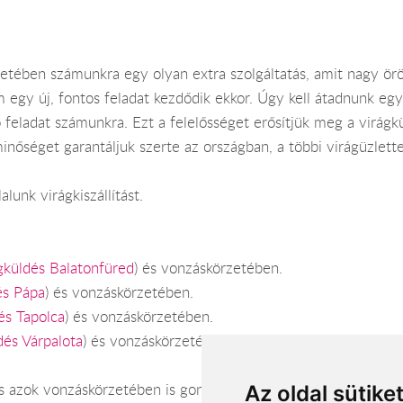
etében számunkra egy olyan extra szolgáltatás, amit nagy ör
egy új, fontos feladat kezdődik ekkor. Úgy kell átadnunk egy 
 feladat számunkra. Ezt a felelősséget erősítjük meg a virágk
minőséget garantáljuk szerte az országban, a többi virágüzle
lunk virágkiszállítást.
gküldés Balatonfüred
) és vonzáskörzetében.
és Pápa
) és vonzáskörzetében.
és Tapolca
) és vonzáskörzetében.
dés Várpalota
) és vonzáskörzetében.
s azok vonzáskörzetében is gond nélkül megoldható. Várjuk s
Az oldal sütike