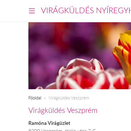
VIRÁGKÜLDÉS NYÍREGY
Főoldal
Virágküldés Veszprém
Virágküldés Veszprém
Ramóna Virágüzlet