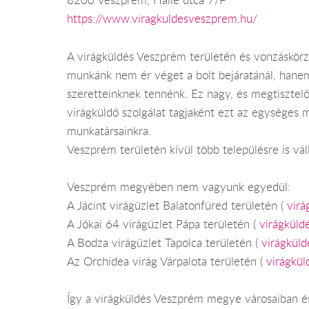
8200 Veszprém, Halle utca 7/F
https://www.viragkuldesveszprem.hu/
A virágküldés Veszprém területén és vonzáskörz
munkánk nem ér véget a bolt bejáratánál, hanem 
szeretteinknek tennénk. Ez nagy, és megtisztelő
virágküldő szolgálat tagjaként ezt az egységes 
munkatársainkra.
Veszprém területén kívül több településre is válla
Veszprém megyében nem vagyunk egyedül:
A Jácint virágüzlet Balatonfüred területén (
virá
A Jókai 64 virágüzlet Pápa területén (
virágküld
A Bodza virágüzlet Tapolca területén (
virágküld
Az Orchidea virág Várpalota területén (
virágkül
Így a virágküldés Veszprém megye városaiban é