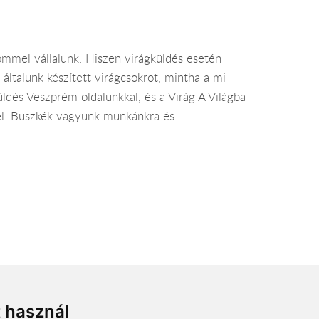
ömmel vállalunk. Hiszen virágküldés esetén
általunk készített virágcsokrot, mintha a mi
üldés Veszprém oldalunkkal, és a Virág A Világba
ttel. Büszkék vagyunk munkánkra és
zeretettel webáruházunkban!
t használ