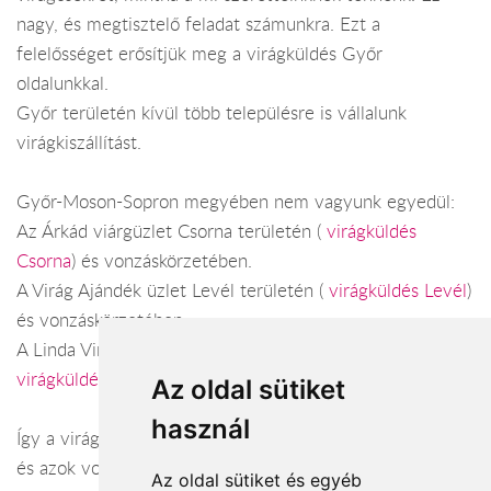
nagy, és megtisztelő feladat számunkra. Ezt a
felelősséget erősítjük meg a virágküldés Győr
oldalunkkal.
Győr területén kívül több településre is vállalunk
virágkiszállítást.
Győr-Moson-Sopron megyében nem vagyunk egyedül:
Az Árkád viárgüzlet Csorna területén (
virágküldés
Csorna
) és vonzáskörzetében.
A Virág Ajándék üzlet Levél területén (
virágküldés Levél
)
és vonzáskörzetében.
A Linda Virág Anádnék üzlet Sopron területén (
virágküldés Sopron
) és vonzáskörzetében.
Az oldal sütiket
használ
Így a virágküldés Győr-Moson-Sopron megye városaiban
és azok vonzáskörzetében is gond nélkül megoldható.
Az oldal sütiket és egyéb