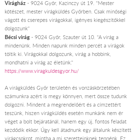
Virágház
- 9024 Győr, Kazinczy út 19. "Mester
kötészet, mester virágküldés Győrben. Csak minőségi
vágott és cserepes virágokkal, igényes kiegészítőkkel
dolgozunk"
Bécsi virág
- 9024 Győr, Szauter út 10. "A virág a
mindenünk. Minden napunk minden percét a virágok
töltik ki. Virágokkal dolgozunk, virág a hobbink,
mondhatni a virág az életünk."
https://www.viragkuldesgyor.hu/
A virágküldés Győr területén és vonzáskörzetében
számunkra azért is megy könnyen, mert össze tudunk
dolgozni. Mindent a megrendelőért és a címzettért
teszünk, hiszen virágküldés esetén munkánk nem ér
véget a bolt bejáratánál, hanem egy új, fontos feladat
kezdődik ekkor. Úgy kell átadnunk egy általunk készített
virágcsokrot, mintha a mi szeretteinknek tennénk. Ez