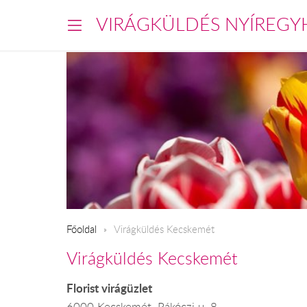
VIRÁGKÜLDÉS NYÍREGY
Főoldal
Virágküldés Kecskemét
Virágküldés Kecskemét
Florist virágüzlet