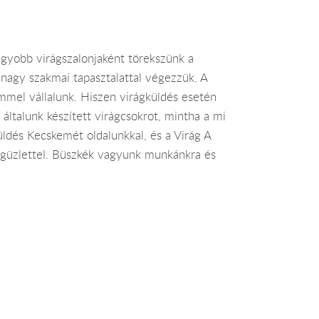
agyobb virágszalonjaként törekszünk a
nagy szakmai tapasztalattal végezzük. A
mmel vállalunk. Hiszen virágküldés esetén
általunk készített virágcsokrot, mintha a mi
üldés Kecskemét oldalunkkal, és a Virág A
rágüzlettel. Büszkék vagyunk munkánkra és