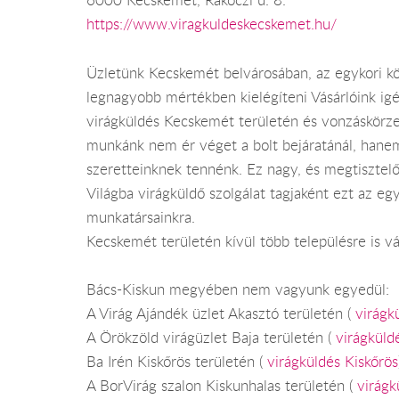
6000 Kecskemét, Rákóczi u. 8.
https://www.viragkuldeskecskemet.hu/
Üzletünk Kecskemét belvárosában, az egykori kö
legnagyobb mértékben kielégíteni Vásárlóink igé
virágküldés Kecskemét területén és vonzáskörze
munkánk nem ér véget a bolt bejáratánál, hanem 
szeretteinknek tennénk. Ez nagy, és megtisztelő
Világba virágküldő szolgálat tagjaként ezt az e
munkatársainkra.
Kecskemét területén kívül több településre is váll
Bács-Kiskun megyében nem vagyunk egyedül:
A Virág Ajándék üzlet Akasztó területén (
virágk
A Örökzöld virágüzlet Baja területén (
virágküld
Ba Irén Kiskőrös területén (
virágküldés Kiskőrös
A BorVirág szalon Kiskunhalas területén (
virágk