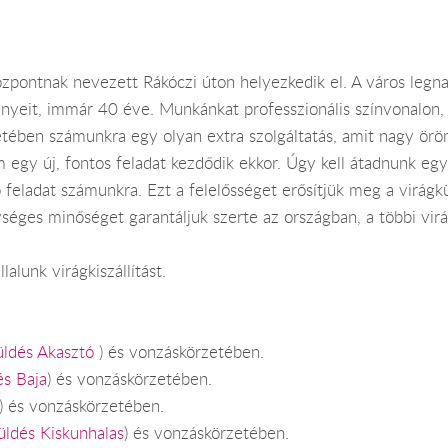
zpontnak nevezett Rákóczi úton helyezkedik el. A város legn
nyeit, immár 40 éve. Munkánkat professzionális színvonalon, 
tében számunkra egy olyan extra szolgáltatás, amit nagy örö
egy új, fontos feladat kezdődik ekkor. Úgy kell átadnunk egy 
 feladat számunkra. Ezt a felelősséget erősítjük meg a virágk
gységes minőséget garantáljuk szerte az országban, a többi vi
alunk virágkiszállítást.
üldés Akasztó
) és vonzáskörzetében.
és Baja
) és vonzáskörzetében.
) és vonzáskörzetében.
üldés Kiskunhalas
) és vonzáskörzetében.