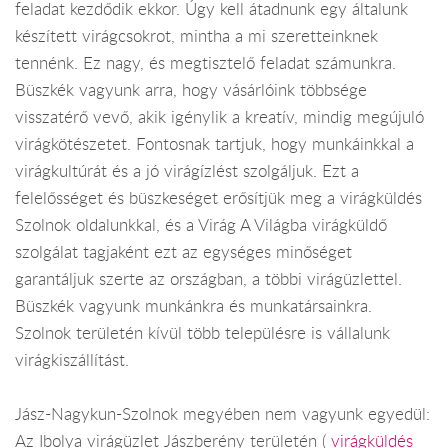
feladat kezdődik ekkor. Úgy kell átadnunk egy általunk
készített virágcsokrot, mintha a mi szeretteinknek
tennénk. Ez nagy, és megtisztelő feladat számunkra.
Büszkék vagyunk arra, hogy vásárlóink többsége
visszatérő vevő, akik igénylik a kreatív, mindig megújuló
virágkötészetet. Fontosnak tartjuk, hogy munkáinkkal a
virágkultúrát és a jó virágízlést szolgáljuk. Ezt a
felelősséget és büszkeséget erősítjük meg a virágküldés
Szolnok oldalunkkal, és a Virág A Világba virágküldő
szolgálat tagjaként ezt az egységes minőséget
garantáljuk szerte az országban, a többi virágüzlettel.
Büszkék vagyunk munkánkra és munkatársainkra.
Szolnok területén kívül több településre is vállalunk
virágkiszállítást.
Jász-Nagykun-Szolnok megyében nem vagyunk egyedül:
Az Ibolya virágüzlet Jászberény területén (
virágküldés