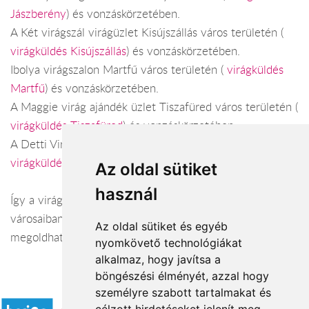
Jászberény
) és vonzáskörzetében.
A Két virágszál virágüzlet Kisújszállás város területén (
virágküldés Kisújszállás
) és vonzáskörzetében.
Ibolya virágszalon Martfű város területén (
virágküldés
Martfű
) és vonzáskörzetében.
A Maggie virág ajándék üzlet Tiszafüred város területén (
virágküldés Tiszafüred
) és vonzáskörzetében.
A Detti Virágszalon Törökszentmiklós város területén (
virágküldés Törökszentmiklós
) és vonzáskörzetében.
Az oldal sütiket
használ
Így a virágküldés Jász-Nagykun-Szolnok megye
városaiban és azok vonzáskörzetében is gond nélkül
Az oldal sütiket és egyéb
megoldható. Várjuk szeretettel webáruházunkban!
nyomkövető technológiákat
alkalmaz, hogy javítsa a
böngészési élményét, azzal hogy
Elfogadott fizetési módok
személyre szabott tartalmakat és