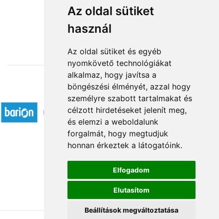
Hófehérke
Az oldal sütiket
használ
18 800 Ft-tól
Az oldal sütiket és egyéb
nyomkövető technológiákat
alkalmaz, hogy javítsa a
böngészési élményét, azzal hogy
Elfogadott fizetési módok
személyre szabott tartalmakat és
célzott hirdetéseket jelenít meg,
és elemzi a weboldalunk
forgalmát, hogy megtudjuk
honnan érkeztek a látogatóink.
Á.SZ.F.
Elfogadom
Impresszum
Elutasítom
Adatkezelési tájékoztató
Beállítások megváltoztatása