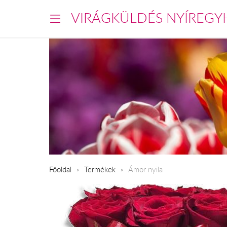
VIRÁGKÜLDÉS NYÍREGY
Főoldal
Termékek
Ámor nyila