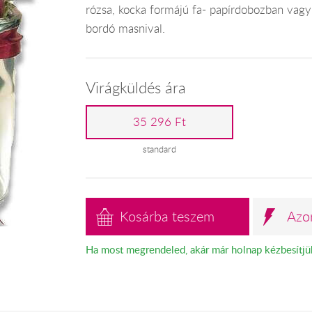
rózsa, kocka formájú fa- papírdobozban vagy
bordó masnival.
Virágküldés ára
35 296 Ft
standard
Kosárba teszem
Azo
Ha most megrendeled, akár már holnap kézbesítjü