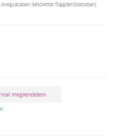
 üvegvázában (készlettől függően)(oázisban),
nnal megrendelem
k!