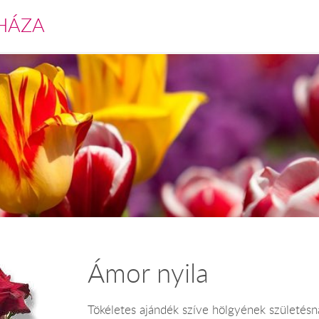
HÁZA
Ámor nyila
Tökéletes ajándék szíve hölgyének születésna