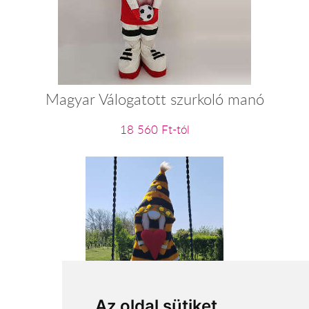
Magyar Válogatott szurkoló manó
18 560 Ft-tól
Méhkirálynő
Az oldal sütiket