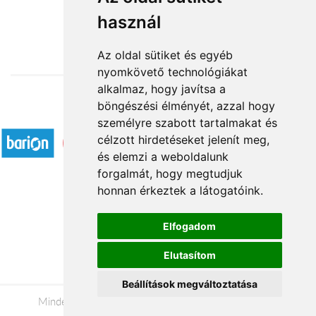
használ
20 360 Ft-tól
Az oldal sütiket és egyéb
nyomkövető technológiákat
alkalmaz, hogy javítsa a
böngészési élményét, azzal hogy
Elfogadott fizetési módok
személyre szabott tartalmakat és
célzott hirdetéseket jelenít meg,
és elemzi a weboldalunk
forgalmát, hogy megtudjuk
honnan érkeztek a látogatóink.
Á.SZ.F.
Elfogadom
Impresszum
Elutasítom
Adatkezelési tájékoztató
Beállítások megváltoztatása
Minden jog fenntartva © 2026 |
+36 20 488-8362
|