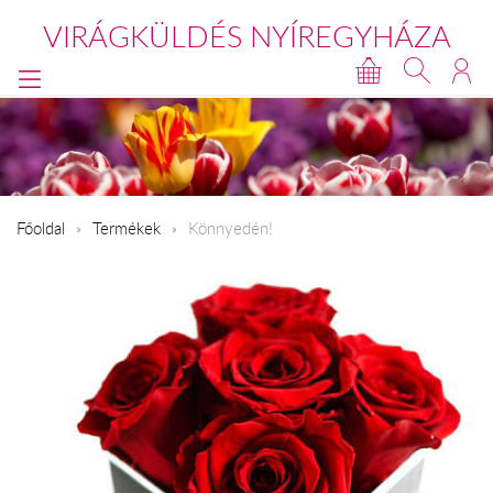
VIRÁGKÜLDÉS NYÍREGYHÁZA
Főoldal
Termékek
Könnyedén!