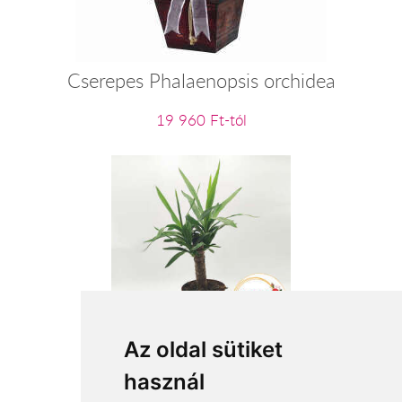
Cserepes Phalaenopsis orchidea
19 960 Ft-tól
Cserepes Yucca
Az oldal sütiket
használ
13 600 Ft-tól