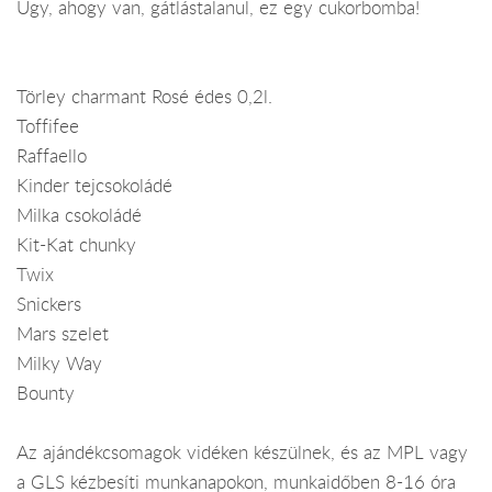
Úgy, ahogy van, gátlástalanul, ez egy cukorbomba!
Törley charmant Rosé édes 0,2l.
Toffifee
Raffaello
Kinder tejcsokoládé
Milka csokoládé
Kit-Kat chunky
Twix
Snickers
Mars szelet
Milky Way
Bounty
Az ajándékcsomagok vidéken készülnek, és az MPL vagy
a GLS kézbesíti munkanapokon, munkaidőben 8-16 óra