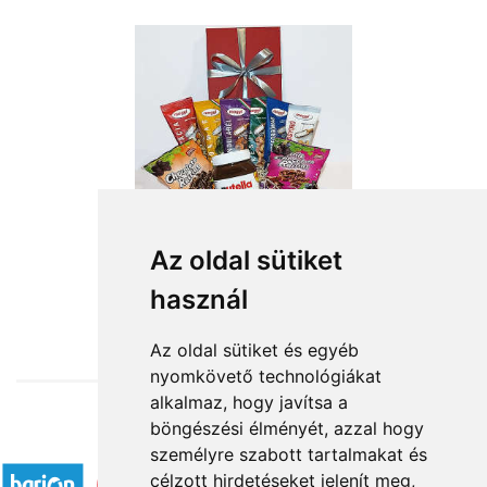
Nasi csomag
Az oldal sütiket
használ
15 400 Ft-tól
Az oldal sütiket és egyéb
nyomkövető technológiákat
alkalmaz, hogy javítsa a
böngészési élményét, azzal hogy
Elfogadott fizetési módok
személyre szabott tartalmakat és
célzott hirdetéseket jelenít meg,