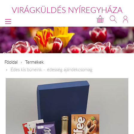
VIRÁGKÜLDÉS NYÍREGYHÁZA
Főoldal
Termékek
Édes kis bűneink – édesség ajándékcsomag