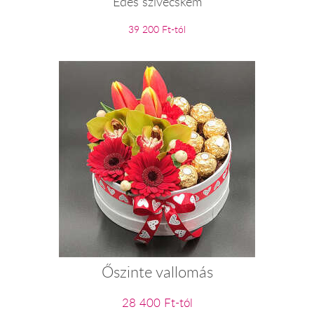
Édes szivecském
39 200 Ft-tól
Őszinte vallomás
28 400 Ft-tól