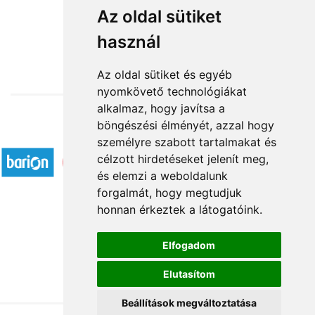
Piros manólány
Az oldal sütiket
használ
12 640 Ft-tól
Az oldal sütiket és egyéb
nyomkövető technológiákat
alkalmaz, hogy javítsa a
böngészési élményét, azzal hogy
Elfogadott fizetési módok
személyre szabott tartalmakat és
célzott hirdetéseket jelenít meg,
és elemzi a weboldalunk
forgalmát, hogy megtudjuk
honnan érkeztek a látogatóink.
Á.SZ.F.
Elfogadom
Impresszum
Elutasítom
Adatkezelési tájékoztató
Beállítások megváltoztatása