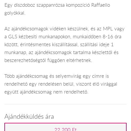
Egy díszdoboz szappanrózsa kompozíció Raffaello
golyókkal.
Az ajándékcsomagok vidéken készülnek, és az MPL vagy
a GLS kézbesíti munkanapokon, munkaidőben 8-16 óra
között, érintésmentes kiszállítással, szállítási ideje 1
munkanap, az ajándékcsomagok tartalma készlettől és
beszerezhetőségtől függően eltérhetnek.
Több ajándékcsomag és selyemvirág egy címre is
rendelhető egy rendelésen belül, viszont élő virággal
együtt ajándékcsomag nem rendelhető.
Ajándékküldés ára
22 200 Ft