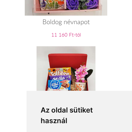
Boldog névnapot
11 160 Ft-tól
Habzsidőzsi
Az oldal sütiket
használ
16 720 Ft-tól