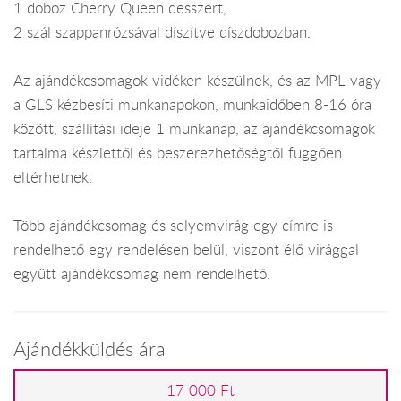
1 doboz Cherry Queen desszert,
2 szál szappanrózsával díszítve díszdobozban.
Az ajándékcsomagok vidéken készülnek, és az MPL vagy
a GLS kézbesíti munkanapokon, munkaidőben 8-16 óra
között, szállítási ideje 1 munkanap, az ajándékcsomagok
tartalma készlettől és beszerezhetőségtől függően
eltérhetnek.
Több ajándékcsomag és selyemvirág egy címre is
rendelhető egy rendelésen belül, viszont élő virággal
együtt ajándékcsomag nem rendelhető.
Ajándékküldés ára
17 000 Ft