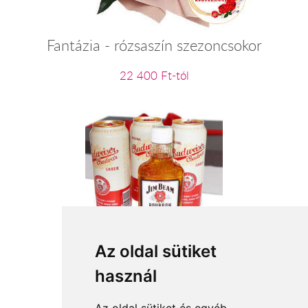
Fantázia - rózsaszín szezoncsokor
22 400 Ft-tól
Puszi Apa – férfi ajándékcsomag
Az oldal sütiket
használ
14 400 Ft-tól