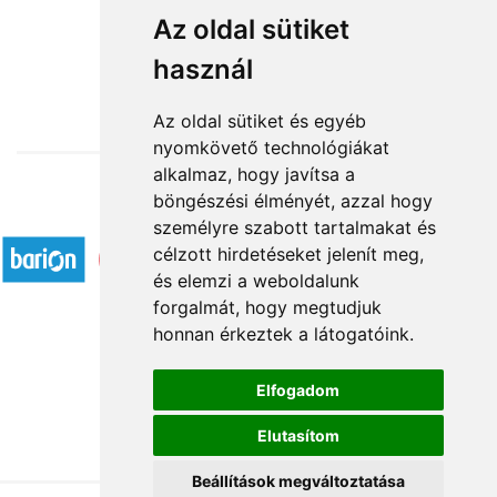
Ficus
Az oldal sütiket
használ
12 960 Ft-tól
Az oldal sütiket és egyéb
nyomkövető technológiákat
alkalmaz, hogy javítsa a
böngészési élményét, azzal hogy
Elfogadott fizetési módok
személyre szabott tartalmakat és
célzott hirdetéseket jelenít meg,
és elemzi a weboldalunk
forgalmát, hogy megtudjuk
honnan érkeztek a látogatóink.
Á.SZ.F.
Elfogadom
Impresszum
Elutasítom
Adatkezelési tájékoztató
Beállítások megváltoztatása