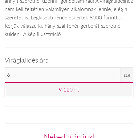
annyit szeretnél üzenni -gondoltam rád! A virágküldéshez
nem kell feltétlen valamilyen alkalomnak lennie, elég a
szeretet is. Legkisebb rendelési érték 8000 forinttól.
Kérjük válaszd ki, hány szál fehér gerberát szeretnél
küldeni. A kép illusztráció.
Virágküldés ára
szál
9 120 Ft
Neked ajánljuk!