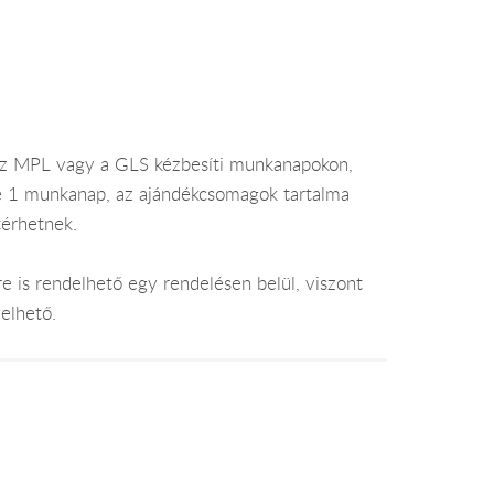
az MPL vagy a GLS kézbesíti munkanapokon,
je 1 munkanap, az ajándékcsomagok tartalma
térhetnek.
e is rendelhető egy rendelésen belül, viszont
elhető.