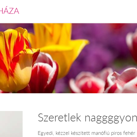
HÁZA
Szeretlek naggggyon
Egyedi, kézzel készített manófiú piros fehér