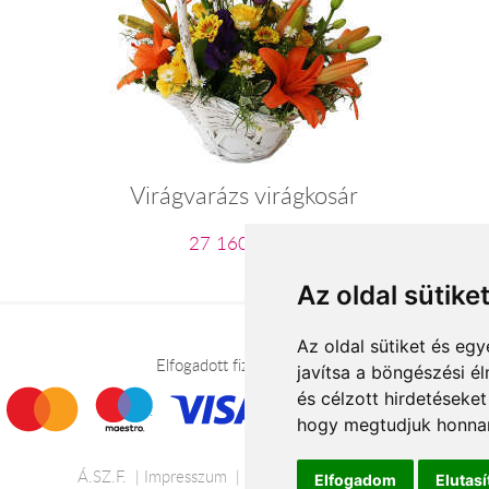
Virágvarázs virágkosár
27 160 Ft-tól
Az oldal sütike
Az oldal sütiket és e
Elfogadott fizetési módok
javítsa a böngészési é
és célzott hirdetéseket
hogy megtudjuk honnan
Á.SZ.F.
Impresszum
Adatkezelési tájékoztató
Elfogadom
Elutas