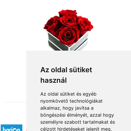
Könnyedén!
Az oldal sütiket
használ
19 600 Ft-tól
Az oldal sütiket és egyéb
nyomkövető technológiákat
alkalmaz, hogy javítsa a
böngészési élményét, azzal hogy
Elfogadott fizetési módok
személyre szabott tartalmakat és
célzott hirdetéseket jelenít meg,