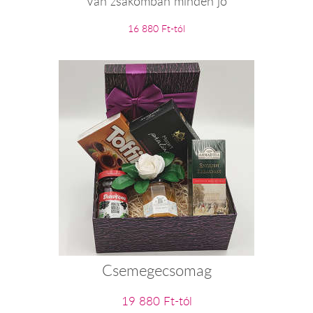
Van zsákomban minden jó
16 880 Ft-tól
Csemegecsomag
19 880 Ft-tól