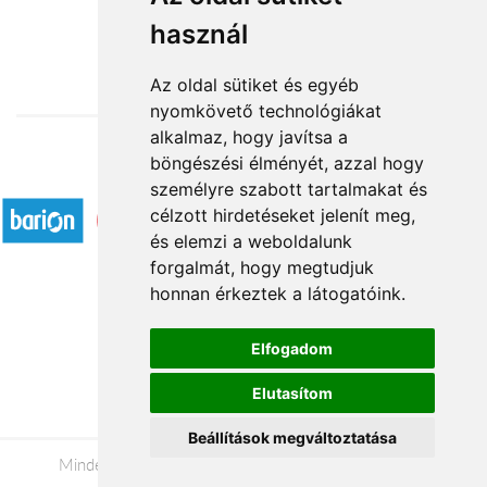
használ
13 120 Ft-tól
Az oldal sütiket és egyéb
nyomkövető technológiákat
alkalmaz, hogy javítsa a
böngészési élményét, azzal hogy
Elfogadott fizetési módok
személyre szabott tartalmakat és
célzott hirdetéseket jelenít meg,
és elemzi a weboldalunk
forgalmát, hogy megtudjuk
honnan érkeztek a látogatóink.
Á.SZ.F.
Elfogadom
Impresszum
Elutasítom
Adatkezelési tájékoztató
Beállítások megváltoztatása
Minden jog fenntartva © 2026 |
+36 20 488-8362
|