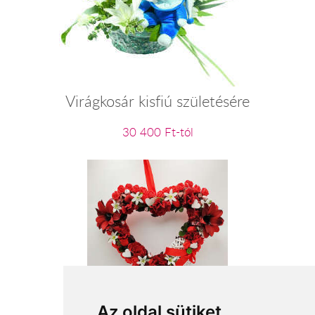
Virágkosár kisfiú születésére
30 400 Ft-tól
Szívem minden szeretetével
Az oldal sütiket