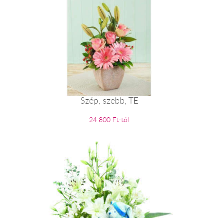
Szép, szebb, TE
24 800 Ft-tól