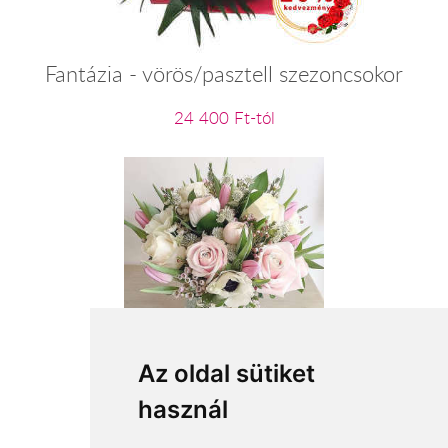
Fantázia - vörös/pasztell szezoncsokor
24 400 Ft-tól
Meghitt pillanat
Az oldal sütiket
használ
23 200 Ft-tól