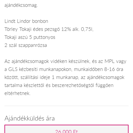
ajándékcsomag.
Lindt Lindor bonbon
Törley Tokaji édes pezsgő 12% alk. 0,75l,
Tokaji aszú 5 puttonyos
2 szál szappanrózsa
Az ajándékcsomagok vidéken készülnek, és az MPL vagy
a GLS kézbesíti munkanapokon, munkaidőben 8-16 óra
között, szállítási ideje 1 munkanap, az ajándékcsomagok
tartalma készlettől és beszerezhetőségtől függően
eltérhetnek.
Ajándékküldés ára
26 000 Ft