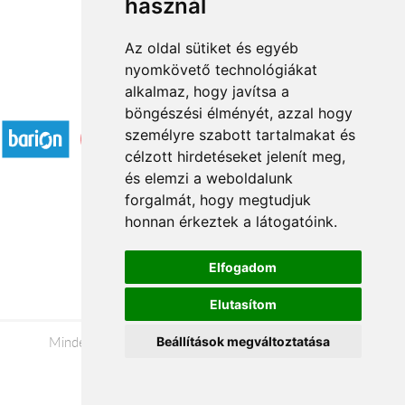
használ
Az oldal sütiket és egyéb
nyomkövető technológiákat
alkalmaz, hogy javítsa a
Elfogadott fizetési módok
böngészési élményét, azzal hogy
személyre szabott tartalmakat és
célzott hirdetéseket jelenít meg,
és elemzi a weboldalunk
forgalmát, hogy megtudjuk
honnan érkeztek a látogatóink.
Á.SZ.F.
Impresszum
Elfogadom
Adatkezelési tájékoztató
Elutasítom
Minden jog fenntartva © 2026 |
+36 20 488-8362
|
Beállítások megváltoztatása
www.viragkuldesnyiregyhaza.hu