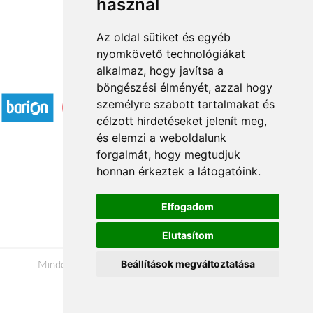
használ
Az oldal sütiket és egyéb
nyomkövető technológiákat
alkalmaz, hogy javítsa a
Elfogadott fizetési módok
böngészési élményét, azzal hogy
személyre szabott tartalmakat és
célzott hirdetéseket jelenít meg,
és elemzi a weboldalunk
forgalmát, hogy megtudjuk
honnan érkeztek a látogatóink.
Á.SZ.F.
Impresszum
Elfogadom
Adatkezelési tájékoztató
Elutasítom
Minden jog fenntartva © 2026 |
+36 20 488-8362
|
Beállítások megváltoztatása
www.viragkuldesnyiregyhaza.hu