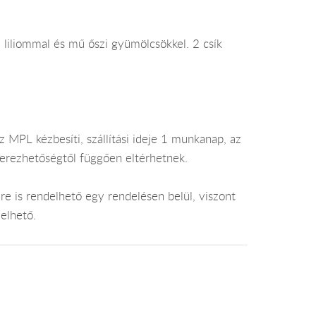
i liliommal és mű őszi gyümölcsökkel. 2 csík
 MPL kézbesíti, szállítási ideje 1 munkanap, az
zerezhetőségtől függően eltérhetnek.
e is rendelhető egy rendelésen belül, viszont
elhető.