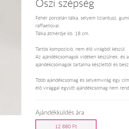
Őszi szépség
Fehér porcelán tálka, selyem liziantusz, gum
raffaelloval.
Tálka átmérője kb. 18 cm.
Tartós kompozíció, nem élő virágból készül.
Az ajándékcsomagok vidéken készülnek, és az
ajándékcsomagok tartalma készlettől és bes
Több ajándékcsomag és selyemvirág egy címr
élő virággal együtt ajándékcsomag nem rend
Ajándékküldés ára
12 880 Ft