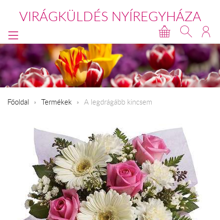
VIRÁGKÜLDÉS NYÍREGYHÁZA
Főoldal
Termékek
A legdrágább kincsem