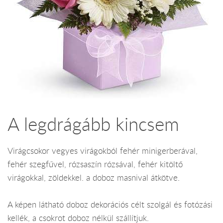
A legdrágább kincsem
Virágcsokor vegyes virágokból fehér minigerberával,
fehér szegfűvel, rózsaszín rózsával, fehér kitöltő
virágokkal, zöldekkel. a doboz masnival átkötve.
A képen látható doboz dekorációs célt szolgál és fotózási
kellék, a csokrot doboz nélkül szállítjuk.