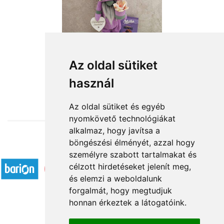
Édesanyámnak szeretettel
Az oldal sütiket
használ
18 880 Ft-tól
Az oldal sütiket és egyéb
nyomkövető technológiákat
alkalmaz, hogy javítsa a
böngészési élményét, azzal hogy
Elfogadott fizetési módok
személyre szabott tartalmakat és
célzott hirdetéseket jelenít meg,
és elemzi a weboldalunk
forgalmát, hogy megtudjuk
honnan érkeztek a látogatóink.
Á.SZ.F.