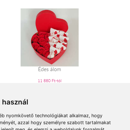
Édes álom
11 880 Ft-tól
t használ
gyéb nyomkövető technológiákat alkalmaz, hogy
lményét, azzal hogy személyre szabott tartalmakat
 jelenít meg, és elemzi a weboldalunk forgalmát,