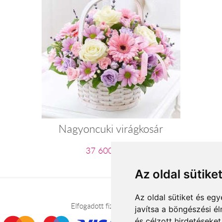
Nagyoncuki virágkosár
37 600 Ft-tól
Az oldal sütike
Az oldal sütiket és e
Elfogadott fizetési módok
javítsa a böngészési é
és célzott hirdetéseket