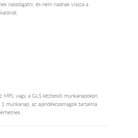
nek nassolgatni, és nem riadnak vissza a
alóriát.
az MPL vagy a GLS kézbesíti munkanapokon,
je 1 munkanap, az ajándékcsomagok tartalma
térhetnek.