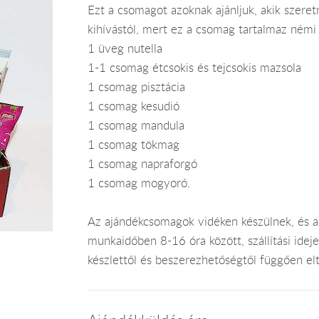
Ezt a csomagot azoknak ajánljuk, akik szeret
kihívástól, mert ez a csomag tartalmaz némi k
1 üveg nutella
1-1 csomag étcsokis és tejcsokis mazsola
1 csomag pisztácia
1 csomag kesudió
1 csomag mandula
1 csomag tökmag
1 csomag napraforgó
1 csomag mogyoró.
Az ajándékcsomagok vidéken készülnek, és 
munkaidőben 8-16 óra között, szállítási ide
készlettől és beszerezhetőségtől függően el