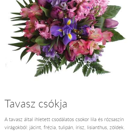
Tavasz csókja
A tavasz által ihletett csodálatos csokor lila és rózsaszín
virágokból: jácint, frézia, tulipán, írisz, lisianthus, zöldek.