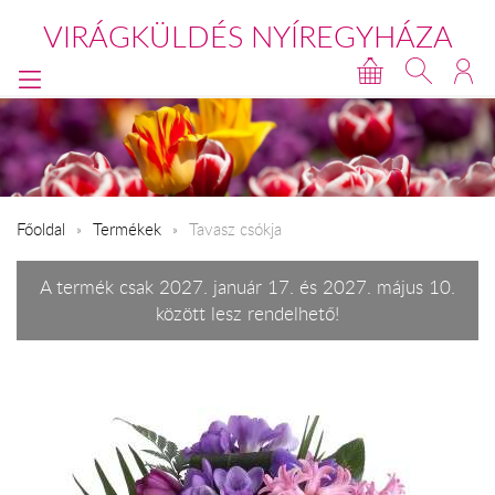
VIRÁGKÜLDÉS NYÍREGYHÁZA
Főoldal
Termékek
Tavasz csókja
A termék csak 2027. január 17. és 2027. május 10.
között lesz rendelhető!