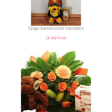
Sárga-bársonyzöld manólány
18 360 Ft-tól