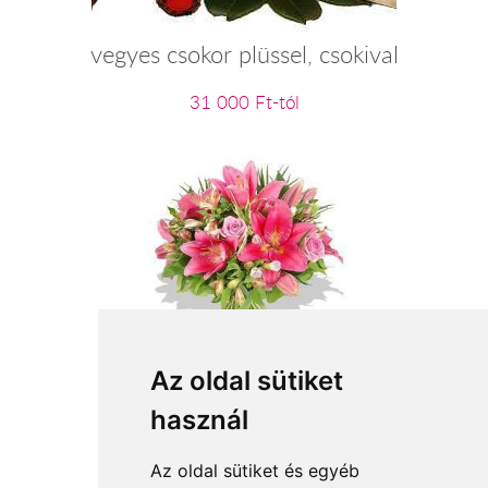
vegyes csokor plüssel, csokival
31 000 Ft-tól
Mennyire mérges?
Az oldal sütiket
használ
28 800 Ft-tól
Az oldal sütiket és egyéb