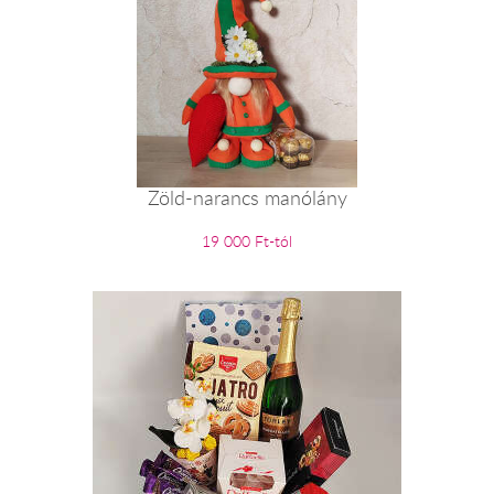
Zöld-narancs manólány
19 000 Ft-tól