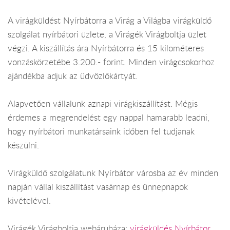
A virágküldést Nyírbátorra a Virág a Világba virágküldő
szolgálat nyírbátori üzlete, a Virágék Virágboltja üzlet
végzi. A kiszállítás ára Nyírbátorra és 15 kilométeres
vonzáskörzetébe 3.200.- forint. Minden virágcsokorhoz
ajándékba adjuk az üdvözlőkártyát.
Alapvetően vállalunk aznapi virágkiszállítást. Mégis
érdemes a megrendelést egy nappal hamarabb leadni,
hogy nyírbátori munkatársaink időben fel tudjanak
készülni.
Virágküldő szolgálatunk Nyírbátor városba az év minden
napján vállal kiszállítást vasárnap és ünnepnapok
kivételével.
Virágék Virágboltja webáruháza:
virágküldés Nyírbátor