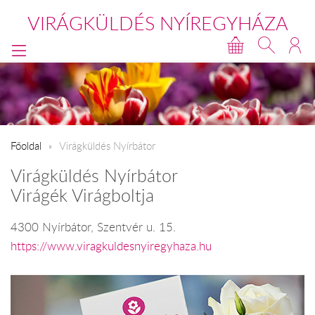
VIRÁGKÜLDÉS NYÍREGYHÁZA
Főoldal
Virágküldés Nyírbátor
Virágküldés Nyírbátor
Virágék Virágboltja
4300 Nyírbátor, Szentvér u. 15.
https://www.viragkuldesnyiregyhaza.hu