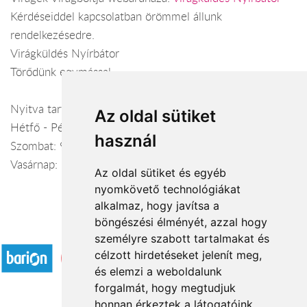
Kérdéseiddel kapcsolatban örömmel állunk
rendelkezésedre.
Virágküldés Nyírbátor
Törődünk egymással
Nyitva tartás:
Az oldal sütiket
Hétfő - Péntek: 8:00-18:00
használ
Szombat: 9:00-14:00
Vasárnap: -
Az oldal sütiket és egyéb
nyomkövető technológiákat
alkalmaz, hogy javítsa a
böngészési élményét, azzal hogy
Elfogadott fizetési módok
személyre szabott tartalmakat és
célzott hirdetéseket jelenít meg,
és elemzi a weboldalunk
forgalmát, hogy megtudjuk
honnan érkeztek a látogatóink.