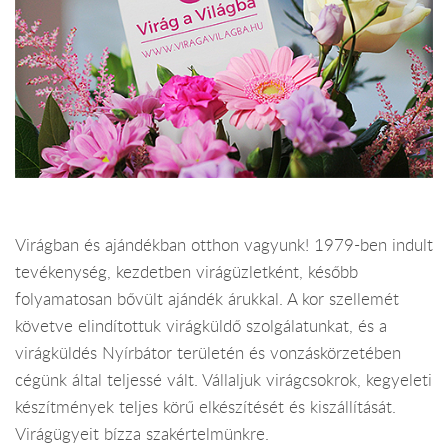
Virágban és ajándékban otthon vagyunk! 1979-ben indult
tevékenység, kezdetben virágüzletként, később
folyamatosan bővült ajándék árukkal. A kor szellemét
követve elindítottuk virágküldő szolgálatunkat, és a
virágküldés Nyírbátor területén és vonzáskörzetében
cégünk által teljessé vált. Vállaljuk virágcsokrok, kegyeleti
készítmények teljes körű elkészítését és kiszállítását.
Virágügyeit bízza szakértelmünkre.