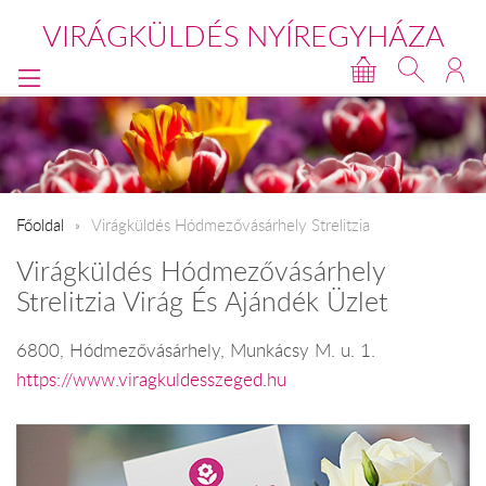
VIRÁGKÜLDÉS NYÍREGYHÁZA
Főoldal
Virágküldés Hódmezővásárhely Strelitzia
Virágküldés Hódmezővásárhely
Strelitzia Virág És Ajándék Üzlet
6800, Hódmezővásárhely, Munkácsy M. u. 1.
https://www.viragkuldesszeged.hu