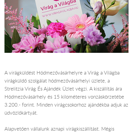
A virágküldést Hódmezővásárhelyre a Virág a Világba
virágküldő szolgálat hódmezővásárhelyi üzlete, a
Strelitzia Virág És Ajándék Üzlet végzi. A kiszállítás ára
Hódmezővásárhely és 15 kilométeres vonzáskörzetébe
3.200.- forint. Minden virágcsokorhoz ajándékba adjuk az
üdvözlőkártyát.
Alapvetően vállalunk aznapi virágkiszállítást. Mégis