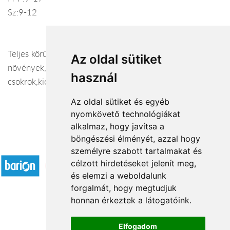
Sz:9-12
Teljes körű szolgáltatás,csokrok,cserepes
Az oldal sütiket
növények,szaktanácsadás,esküvői
használ
csokrok,kiegészítők,teremdíszítés,koszorúk!
Az oldal sütiket és egyéb
nyomkövető technológiákat
alkalmaz, hogy javítsa a
böngészési élményét, azzal hogy
Elfogadott fizetési módok
személyre szabott tartalmakat és
célzott hirdetéseket jelenít meg,
és elemzi a weboldalunk
forgalmát, hogy megtudjuk
honnan érkeztek a látogatóink.
Á.SZ.F.
Elfogadom