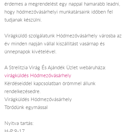
érdemes a megrendelést egy nappal hamarabb leadni,
hogy hódmezővásárhelyi munkatársaink időben fel
tudjanak készülni.
Virágküldő szolgálatunk Hódmezővásárhely városba az
év minden napján vállal kiszállítást vasárnap és
ünnepnapok kivételével.
A Strelitzia Virág És Ajándék Üzlet webáruháza:
virágküldés Hódmezővásárhely
Kérdéseiddel kapcsolatban örömmel állunk
rendelkezésedre.
Virágküldés Hódmezővásárhely
Törődünk egymással
Nyitva tartás:
H-P:9-17