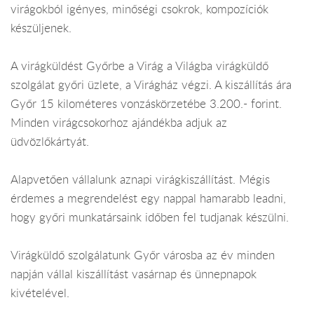
virágokból igényes, minőségi csokrok, kompozíciók
készüljenek.
A virágküldést Győrbe a Virág a Világba virágküldő
szolgálat győri üzlete, a Virágház végzi. A kiszállítás ára
Győr 15 kilométeres vonzáskörzetébe 3.200.- forint.
Minden virágcsokorhoz ajándékba adjuk az
üdvözlőkártyát.
Alapvetően vállalunk aznapi virágkiszállítást. Mégis
érdemes a megrendelést egy nappal hamarabb leadni,
hogy győri munkatársaink időben fel tudjanak készülni.
Virágküldő szolgálatunk Győr városba az év minden
napján vállal kiszállítást vasárnap és ünnepnapok
kivételével.