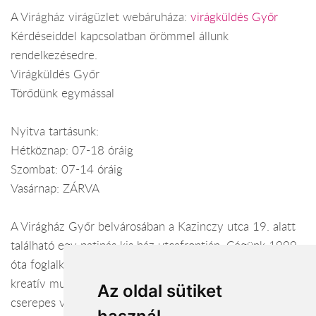
A Virágház virágüzlet webáruháza:
virágküldés Győr
Kérdéseiddel kapcsolatban örömmel állunk
rendelkezésedre.
Virágküldés Győr
Törődünk egymással
Nyitva tartásunk:
Hétköznap: 07-18 óráig
Szombat: 07-14 óráig
Vasárnap: ZÁRVA
A Virágház Győr belvárosában a Kazinczy utca 19. alatt
található egy patinás kis ház utcafrontján. Cégünk 1999.
óta foglalkozik virágkötészettel, azon belül is az egyedi,
kreatív munkák elkészítésével. Csak minőségi vágott és
Az oldal sütiket
cserepes virágokkal, igényes kiegészítőkkel dolgozunk. A