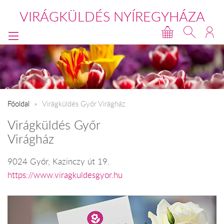
VIRÁGKÜLDÉS NYÍREGYHÁZA
Főoldal
Virágküldés Győr Virágház
Virágküldés Győr
Virágház
9024 Győr, Kazinczy út 19.
https://www.viragkuldesgyor.hu