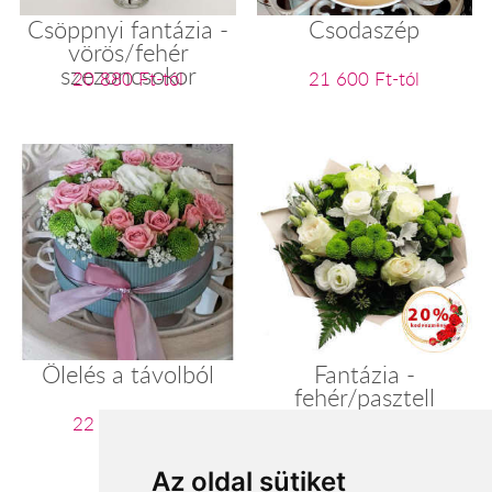
Csöppnyi fantázia -
Csodaszép
vörös/fehér
szezoncsokor
20 880 Ft-tól
21 600 Ft-tól
Ölelés a távolból
Fantázia -
fehér/pasztell
szezoncsokor
22 060 Ft-tól
22 400 Ft-tól
Az oldal sütiket