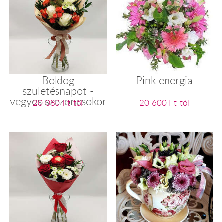
Boldog
Pink energia
születésnapot -
vegyes szezoncsokor
20 080 Ft-tól
20 600 Ft-tól