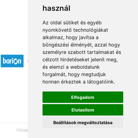
használ
1
2
3
...
8
9
→
Az oldal sütiket és egyéb
nyomkövető technológiákat
alkalmaz, hogy javítsa a
böngészési élményét, azzal hogy
Elfogadott fizetési módok
személyre szabott tartalmakat és
célzott hirdetéseket jelenít meg,
és elemzi a weboldalunk
forgalmát, hogy megtudjuk
honnan érkeztek a látogatóink.
Á.SZ.F.
Elfogadom
Impresszum
Elutasítom
Adatkezelési tájékoztató
Beállítások megváltoztatása
Minden jog fenntartva © 2026 |
+36 20 488-8362
|
www.viragkuldesnyiregyhaza.hu