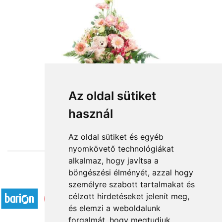
Kislány születésére
Az oldal sütiket
használ
30 400 Ft-tól
Az oldal sütiket és egyéb
nyomkövető technológiákat
alkalmaz, hogy javítsa a
böngészési élményét, azzal hogy
Elfogadott fizetési módok
személyre szabott tartalmakat és
célzott hirdetéseket jelenít meg,
és elemzi a weboldalunk
forgalmát, hogy megtudjuk