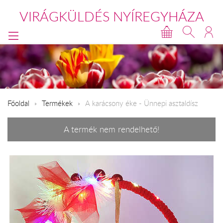
VIRÁGKÜLDÉS NYÍREGYHÁZA
Főoldal
Termékek
A karácsony éke - Ünnepi asztaldísz
A termék nem rendelhető!