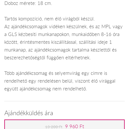
Doboz mérete: 18 cm.
Tartós kompozíció, nem élő virágból készül.
Az ajándékcsomagok vidéken készülnek, és az MPL vagy
a GLS kézbesíti munkanapokon, munkaidőben 8-16 óra
között, érintésmentes kiszállítással, szállítási ideje 1
munkanap, az ajándékcsomagok tartalma készlettől és
beszerezhetőségtől függően eltérhetnek.
Több ajándékcsomag és selyemvirág egy címre is
rendelhető egy rendelésen belül, viszont élő virággal
együtt ajándékcsomag nem rendelhető.
Ajándékküldés ára
9 960 Ft
13 200 Ft