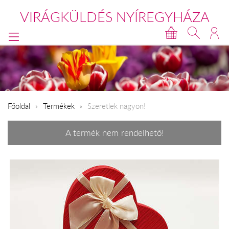
VIRÁGKÜLDÉS NYÍREGYHÁZA
Főoldal
Termékek
Szeretlek nagyon!
A termék nem rendelhető!