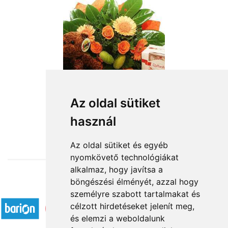
vegyes csokor plüssel, csokival
Az oldal sütiket
használ
31 000 Ft-tól
Az oldal sütiket és egyéb
nyomkövető technológiákat
alkalmaz, hogy javítsa a
böngészési élményét, azzal hogy
Elfogadott fizetési módok
személyre szabott tartalmakat és
célzott hirdetéseket jelenít meg,
és elemzi a weboldalunk