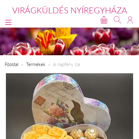
VIRÁGKÜLDÉS NYÍREGYHÁZA
Főoldal
Termékek
A napfény íze