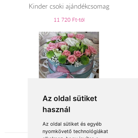
Kinder csoki ajándékcsomag
11 720 Ft-tól
Ölelés a távolból
Az oldal sütiket
használ
22 060 Ft-tól
Az oldal sütiket és egyéb
nyomkövető technológiákat