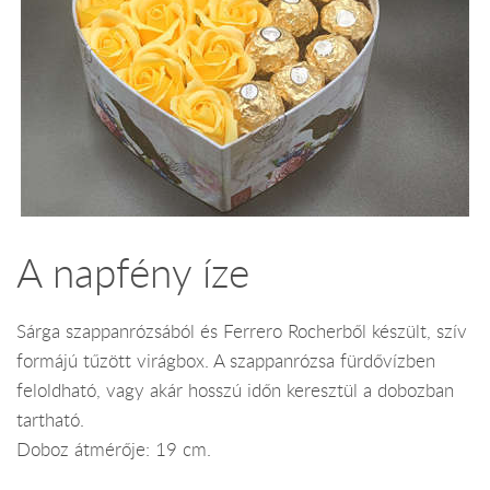
A napfény íze
Sárga szappanrózsából és Ferrero Rocherből készült, szív
formájú tűzött virágbox. A szappanrózsa fürdővízben
feloldható, vagy akár hosszú időn keresztül a dobozban
tartható.
Doboz átmérője: 19 cm.