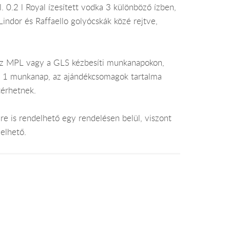
 0.2 l Royal ízesített vodka 3 különböző ízben,
Lindor és Raffaello golyócskák közé rejtve,
az MPL vagy a GLS kézbesíti munkanapokon,
je 1 munkanap, az ajándékcsomagok tartalma
térhetnek.
e is rendelhető egy rendelésen belül, viszont
elhető.