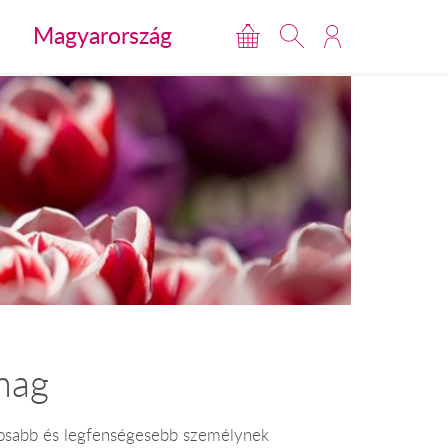
Magyarország
mag
ntosabb és legfenségesebb személynek