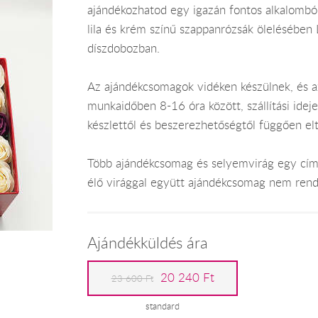
ajándékozhatod egy igazán fontos alkalomból.
lila és krém színű szappanrózsák ölelésében 
díszdobozban.
Az ajándékcsomagok vidéken készülnek, és 
munkaidőben 8-16 óra között, szállítási ide
készlettől és beszerezhetőségtől függően el
Több ajándékcsomag és selyemvirág egy címr
élő virággal együtt ajándékcsomag nem rend
Ajándékküldés ára
20 240 Ft
23 600 Ft
standard