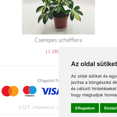
Cserepes schefflera
11 280 Ft-tól
Az oldal sütike
Az oldal sütiket és e
Elfogadott fizetési módok
javítsa a böngészési é
és célzott hirdetéseket
hogy megtudjuk honnan
Á.SZ.F.
Impresszum
Adatkezelési tájékoztató
Elfogadom
Elutas