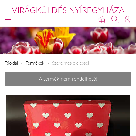
VIRÁGKÜLDÉS NYÍREGYHÁZA
Főoldal
Termékek
Szerelmes öleléssel
A termék nem rendelhető!