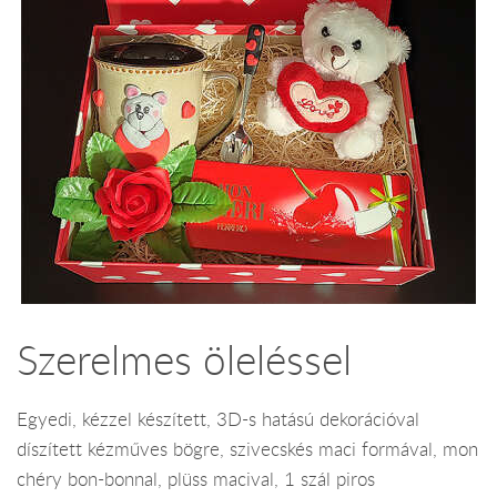
Szerelmes öleléssel
Egyedi, kézzel készített, 3D-s hatású dekorációval
díszített kézműves bögre, szivecskés maci formával, mon
chéry bon-bonnal, plüss macival, 1 szál piros