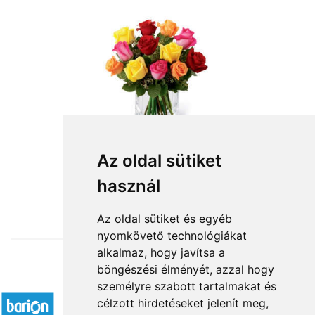
Szálas virágok:vegyes színű rózsák
Az oldal sütiket
használ
3 800 Ft-tól
Az oldal sütiket és egyéb
nyomkövető technológiákat
alkalmaz, hogy javítsa a
böngészési élményét, azzal hogy
Elfogadott fizetési módok
személyre szabott tartalmakat és
célzott hirdetéseket jelenít meg,