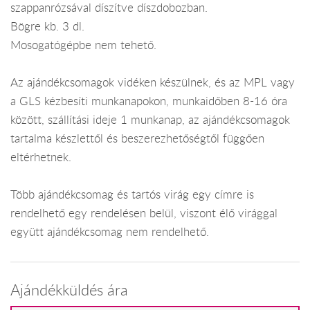
szappanrózsával díszítve díszdobozban.
Bögre kb. 3 dl.
Mosogatógépbe nem tehető.
Az ajándékcsomagok vidéken készülnek, és az MPL vagy
a GLS kézbesíti munkanapokon, munkaidőben 8-16 óra
között, szállítási ideje 1 munkanap, az ajándékcsomagok
tartalma készlettől és beszerezhetőségtől függően
eltérhetnek.
Több ajándékcsomag és tartós virág egy címre is
rendelhető egy rendelésen belül, viszont élő virággal
együtt ajándékcsomag nem rendelhető.
Ajándékküldés ára