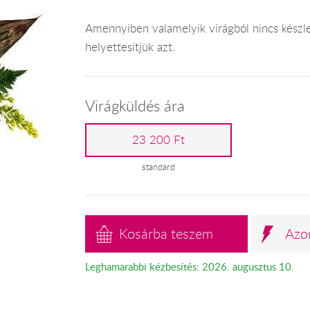
Amennyiben valamelyik virágból nincs kész
helyettesítjük azt.
Virágküldés ára
23 200 Ft
standard
Kosárba teszem
Azo
Leghamarabbi kézbesítés: 2026. augusztus 10.