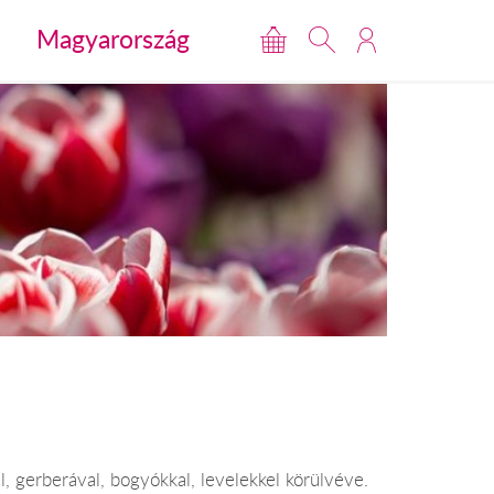
Magyarország
l, gerberával, bogyókkal, levelekkel körülvéve.