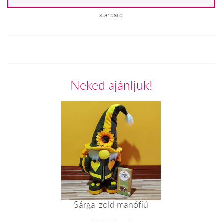
standard
Neked ajánljuk!
Sárga-zöld manófiú