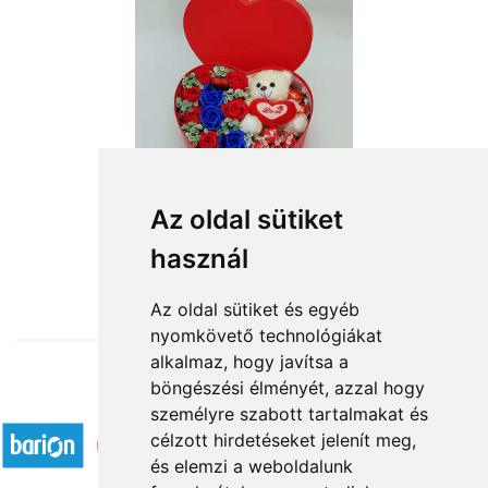
Szívemből szeretettel
Az oldal sütiket
használ
15 840 Ft-tól
Az oldal sütiket és egyéb
nyomkövető technológiákat
alkalmaz, hogy javítsa a
böngészési élményét, azzal hogy
Elfogadott fizetési módok
személyre szabott tartalmakat és
célzott hirdetéseket jelenít meg,
és elemzi a weboldalunk