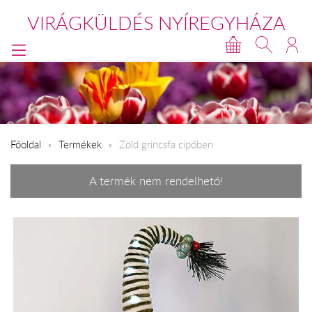
VIRÁGKÜLDÉS NYÍREGYHÁZA
Főoldal
Termékek
Zöld grincsfa cipőben
A termék nem rendelhető!