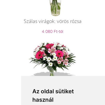
Szálas virágok: vörös rózsa
4 080 Ft-tól
Névnapi köszöntés
Az oldal sütiket
használ
24 800 Ft-tól