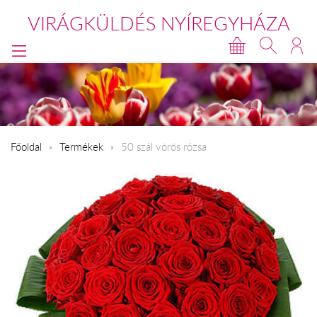
VIRÁGKÜLDÉS NYÍREGYHÁZA
Főoldal
Termékek
50 szál vörös rózsa