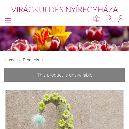
VIRÁGKÜLDÉS NYÍREGYHÁZA
Home
Products
This product is unavailable