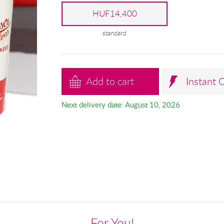
HUF14,400
standard
Add to cart
Instant 
Next delivery date: August 10, 2026
For You!