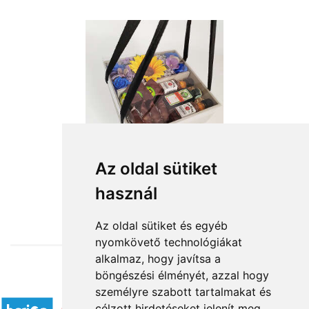
Az oldal sütiket
használ
from HUF16,400
Az oldal sütiket és egyéb
nyomkövető technológiákat
alkalmaz, hogy javítsa a
böngészési élményét, azzal hogy
Accepted payment methods
személyre szabott tartalmakat és
célzott hirdetéseket jelenít meg,