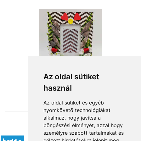
Az oldal sütiket
használ
from HUF6,600
Az oldal sütiket és egyéb
nyomkövető technológiákat
alkalmaz, hogy javítsa a
böngészési élményét, azzal hogy
Accepted payment methods
személyre szabott tartalmakat és
célzott hirdetéseket jelenít meg,