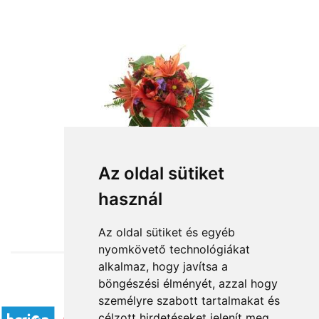
Az oldal sütiket
használ
from HUF31,020
Az oldal sütiket és egyéb
nyomkövető technológiákat
alkalmaz, hogy javítsa a
böngészési élményét, azzal hogy
Accepted payment methods
személyre szabott tartalmakat és
célzott hirdetéseket jelenít meg,