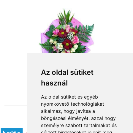
Az oldal sütiket
használ
from HUF24,800
Az oldal sütiket és egyéb
nyomkövető technológiákat
alkalmaz, hogy javítsa a
böngészési élményét, azzal hogy
Accepted payment methods
személyre szabott tartalmakat és
célzott hirdetéseket jelenít meg,