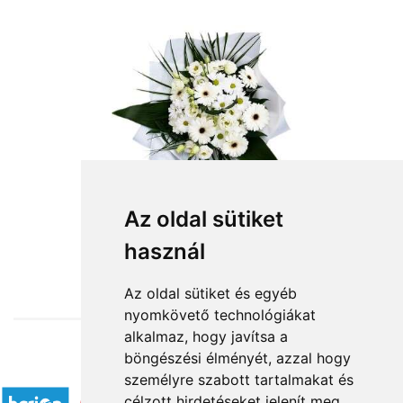
Az oldal sütiket
használ
from HUF18,800
Az oldal sütiket és egyéb
nyomkövető technológiákat
alkalmaz, hogy javítsa a
böngészési élményét, azzal hogy
Accepted payment methods
személyre szabott tartalmakat és
célzott hirdetéseket jelenít meg,